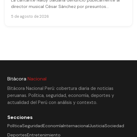
La cantante Naldy Saldaña denunció públicamente al
director musical César Sánchez por presuntos
tocamientos indebidos. La artista reveló detalles sobre
5 de agosto de 2026
la grabación de seguridad que obtuvo como prueba
clave, desmintiendo versiones del abogado de Óscar
Custodio y destacando el apoyo de otras
excompañeras.
Bitácora
Nacional
Bitácora Nacional Perú: cobertura diaria de noticias
peruanas. Política, seguridad, economía, deportes y
actualidad del Perú con análisis y contexto.
Secciones
Política
Seguridad
Economía
Internacional
Justicia
Sociedad
Deportes
Entretenimiento