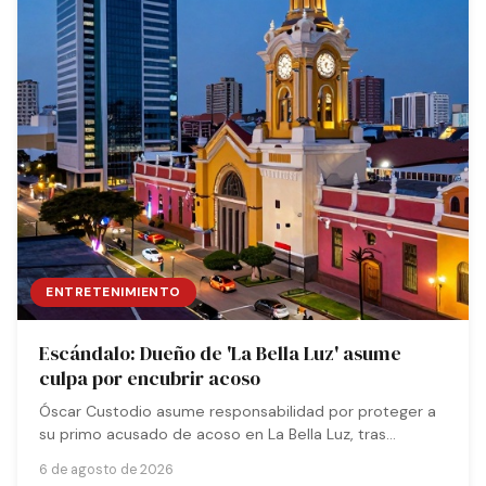
ENTRETENIMIENTO
Escándalo: Dueño de 'La Bella Luz' asume
culpa por encubrir acoso
Óscar Custodio asume responsabilidad por proteger a
su primo acusado de acoso en La Bella Luz, tras
filtración de audio que revela negligencia empresarial
6 de agosto de 2026
grave.