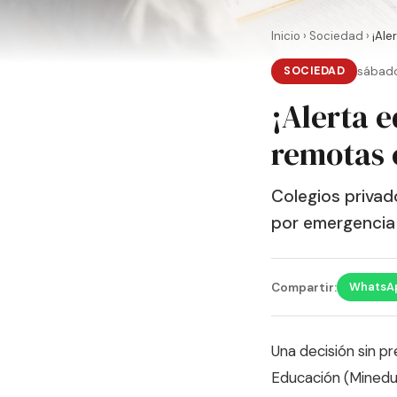
Inicio
›
Sociedad
›
¡Ale
SOCIEDAD
sábado
¡Alerta 
remotas e
Colegios privad
por emergencia
WhatsA
Compartir:
Una decisión sin p
Educación (Minedu)