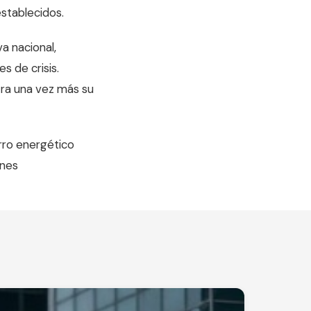
establecidos.
a nacional,
 de crisis.
tra una vez más su
rro energético
ones