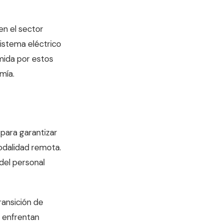
en el sector
sistema eléctrico
mida por estos
mía.
para garantizar
odalidad remota.
 del personal
ansición de
l enfrentan