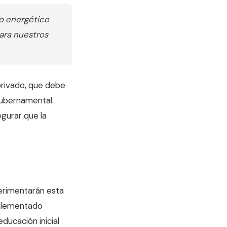
ro energético
para nuestros
privado, que debe
gubernamental.
egurar que la
perimentarán esta
mplementado
ucación inicial