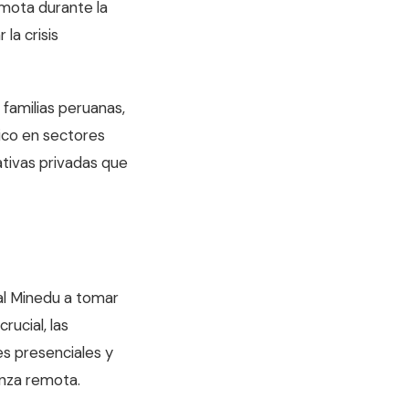
emota durante la
la crisis
 familias peruanas,
ico en sectores
ativas privadas que
 al Minedu a tomar
rucial, las
s presenciales y
nza remota.