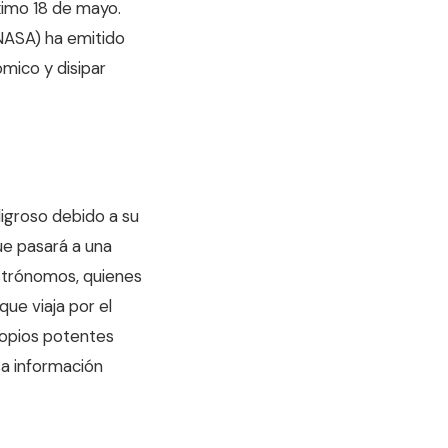
ximo 18 de mayo.
(NASA) ha emitido
ómico y disipar
igroso debido a su
ue pasará a una
astrónomos, quienes
ue viaja por el
copios potentes
sa información