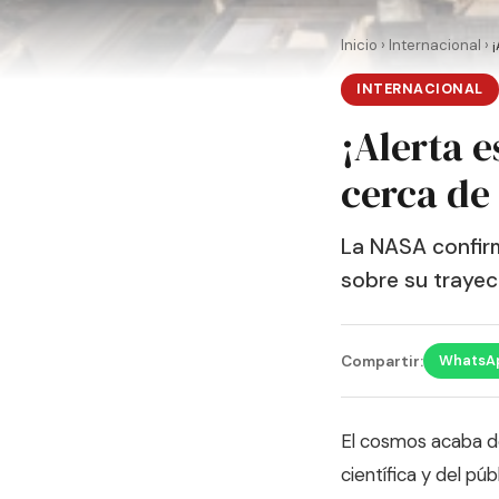
Inicio
›
Internacional
›
INTERNACIONAL
¡Alerta e
cerca de 
La NASA confirm
sobre su trayect
WhatsA
Compartir:
El cosmos acaba de
científica y del pú