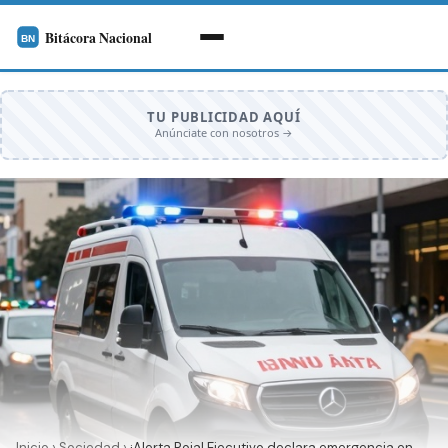
TU PUBLICIDAD AQUÍ
Anúnciate con nosotros →
Inicio
›
Sociedad
›
¡Alerta Roja! Ejecutivo declara emergencia en