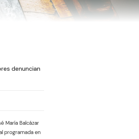
!
ores denuncian
sé María Balcázar
cial programada en