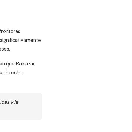
 fronteras
r significativamente
eses.
ran que Balcázar
su derecho
cas y la