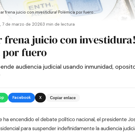
ar frena juicio con investidura! Polémica por fuero...
, 7 de marzo de 2026
3 min de lectura
 frena juicio con investidura
 por fuero
ende audiencia judicial usando inmunidad, oposit
r
pp
Facebook
X
Copiar enlace
e ha encendido el debate político nacional, el presidente Jo
esidencial para suspender indefinidamente la audiencia judi