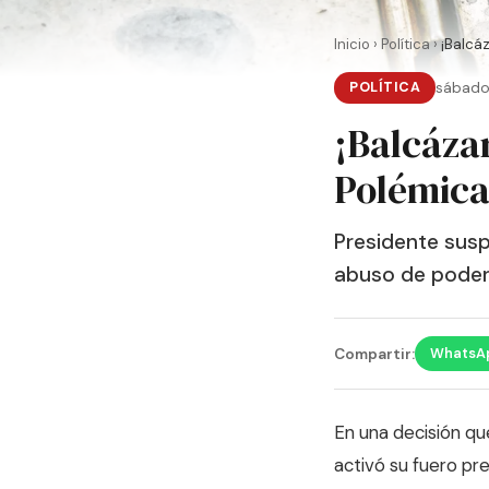
Inicio
›
Política
›
¡Balcáz
POLÍTICA
sábado
¡Balcázar
Polémica
Presidente susp
abuso de pode
WhatsA
Compartir:
En una decisión qu
activó su fuero pr