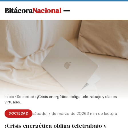
Bitácora
Nacional
Inicio
›
Sociedad
›
¡Crisis energética obliga teletrabajo y clases
virtuales...
SOCIEDAD
sábado, 7 de marzo de 2026
3 min de lectura
¡Crisis energética obliga teletrabajo y