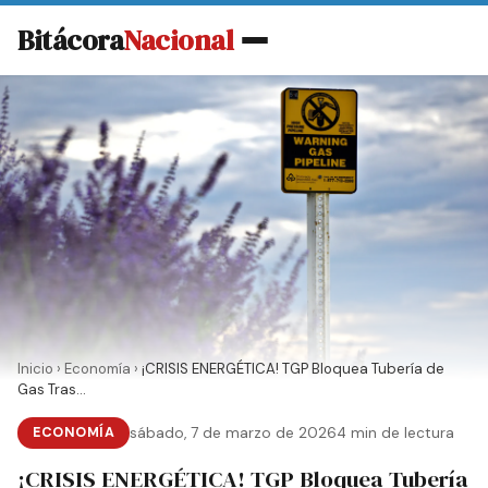
Bitácora
Nacional
Inicio
›
Economía
›
¡CRISIS ENERGÉTICA! TGP Bloquea Tubería de
Gas Tras...
ECONOMÍA
sábado, 7 de marzo de 2026
4 min de lectura
¡CRISIS ENERGÉTICA! TGP Bloquea Tubería