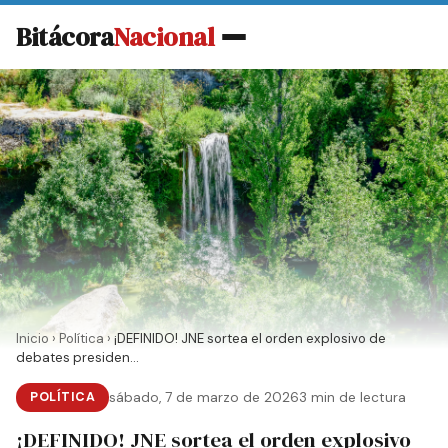
Bitácora
Nacional
Inicio
›
Política
›
¡DEFINIDO! JNE sortea el orden explosivo de
debates presiden...
POLÍTICA
sábado, 7 de marzo de 2026
3 min de lectura
¡DEFINIDO! JNE sortea el orden explosivo