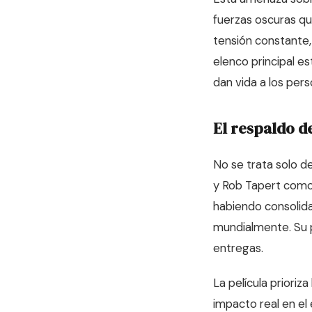
fuerzas oscuras qu
tensión constante,
elenco principal e
dan vida a los per
El respaldo d
No se trata solo de
y Rob Tapert como 
habiendo consolida
mundialmente. Su p
entregas.
La película prioriz
impacto real en el 