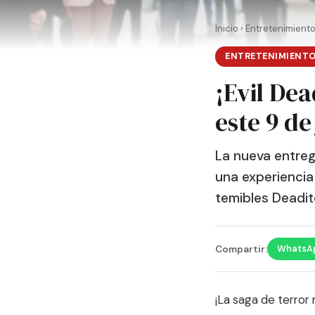
Inicio
›
Entretenimient
ENTRETENIMIENT
¡Evil Dea
este 9 de 
La nueva entrega
una experiencia
temibles Deadit
WhatsA
Compartir:
¡La saga de terror 