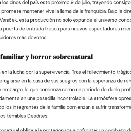
a los cines del país este próximo 9 de julio, trayendo consig
promete mantener viva la llama de la franquicia. Bajo la dir
Vaniček, esta producción no solo expande el universo conoc
a puerta de entrada fresca para nuevos espectadores mien
guidores más devotos.
 familiar y horror sobrenatural
en la lucha por la supervivencia. Tras el fallecimiento trági
efugiarse en la casa de sus suegros con la esperanza de reh
n embargo, lo que comienza como un periodo de duelo prof
damente en una pesadilla incontrolable. La atmósfera opres
o los integrantes de la familia comienzan a sufrir transfor
los temibles Deadites.
enatural obliga a la protagonista a enfrentar un combate 