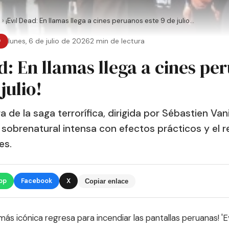
o
›
¡Evil Dead: En llamas llega a cines peruanos este 9 de julio...
O
lunes, 6 de julio de 2026
2 min de lectura
d: En llamas llega a cines pe
julio!
 de la saga terrorífica, dirigida por Sébastien Va
 sobrenatural intensa con efectos prácticos y el r
es.
pp
Facebook
X
Copiar enlace
más icónica regresa para incendiar las pantallas peruanas! 'Ev