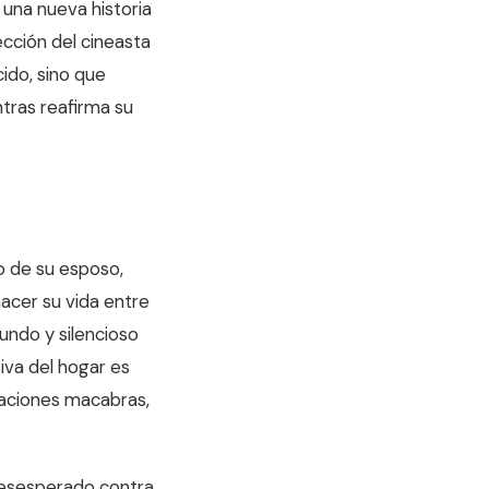
o una nueva historia
ección del cineasta
ido, sino que
tras reafirma su
co de su esposo,
acer su vida entre
undo y silencioso
iva del hogar es
maciones macabras,
desesperado contra