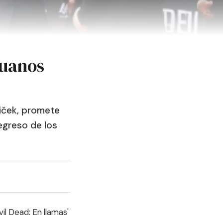
ruanos
niček, promete
egreso de los
il Dead: En llamas'