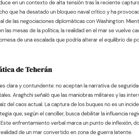
duce en un contexto de alta tensión tras la reciente captu
cho que ha desatado un bloqueo naval crítico y ha provocad
l de las negociaciones diplomáticas con Washington. Mient
 las mesas de la política, la realidad en el mar se vuelve c
promesa de una escalada que podría alterar el equilibrio de 
ática de Teherán
 es clara y contundente: no aceptan la narrativa de segurid
les. Araghchi señaló que las maniobras militares y las inter
aíz del caos actual. La captura de los buques no es un incide
gia que, según el canciller, busca debilitar la influencia regi
. Este enfrentamiento verbal marca un punto de inflexión, d
 realidad de un mar convertido en zona de guerra latente.