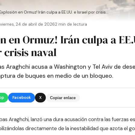
Explosión en Ormuz! Irán culpa a EE.UU. e Israel por crisis...
viernes, 24 de abril de 2026
2 min de lectura
ón en Ormuz! Irán culpa a EE.
r crisis naval
as Araghchi acusa a Washington y Tel Aviv de deses
captura de buques en medio de un bloqueo.
pp
Facebook
X
Copiar enlace
 Abbas Araghchi, lanzó una dura acusación contra las fuerzas
bilizándolas directamente de la inestabilidad que azota el go