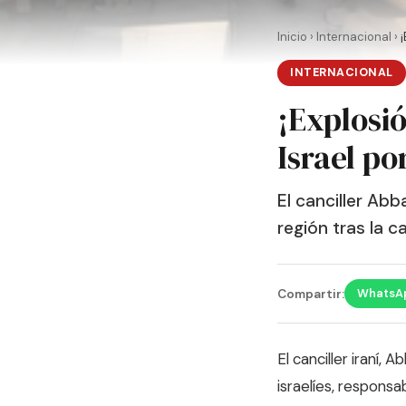
Inicio
›
Internacional
›
¡
INTERNACIONAL
¡Explosi
Israel po
El canciller Abb
región tras la 
WhatsA
Compartir:
El canciller iraní,
israelíes, responsa