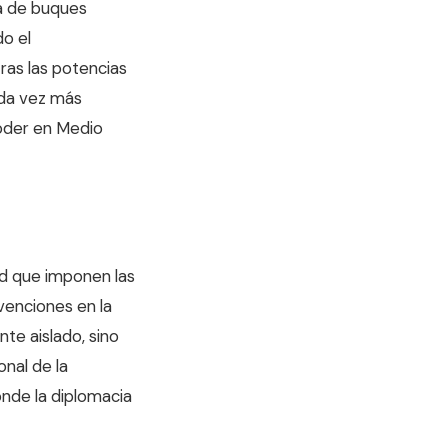
ra de buques
o el
ras las potencias
ada vez más
poder en Medio
ad que imponen las
venciones en la
nte aislado, sino
onal de la
onde la diplomacia