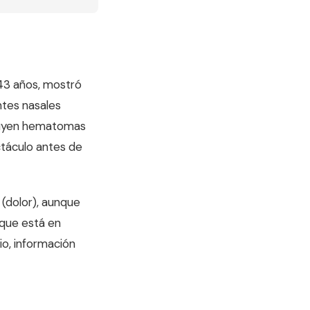
 43 años, mostró
ntes nasales
cluyen hematomas
ctáculo antes de
 (dolor), aunque
 que está en
io, información