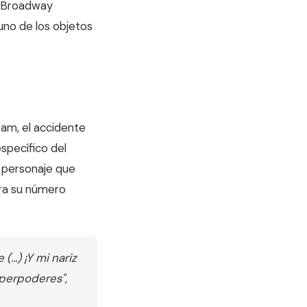
en Broadway
 uno de los objetos
ram, el accidente
specífico del
 personaje que
para su número
(…) ¡Y mi nariz
uperpoderes",