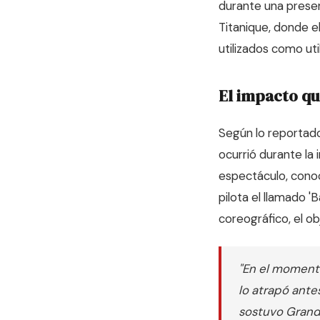
durante una present
Titanique, donde e
utilizados como uti
El impacto qu
Según lo reportado
ocurrió durante la 
espectáculo, conoc
pilota el llamado '
coreográfico, el 
"En el momento 
lo atrapó ante
sostuvo Grande