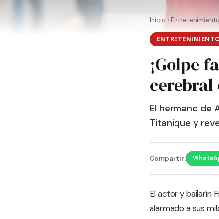
Inicio
›
Entretenimient
ENTRETENIMIENT
¡Golpe f
cerebral
El hermano de A
Titanique y rev
WhatsA
Compartir:
El actor y bailarí
alarmado a sus mil