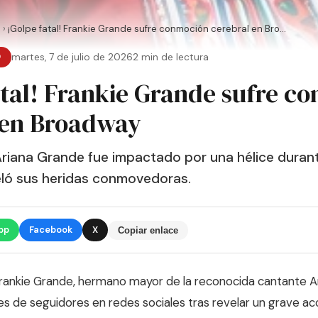
o
›
¡Golpe fatal! Frankie Grande sufre conmoción cerebral en Bro...
O
martes, 7 de julio de 2026
2 min de lectura
atal! Frankie Grande sufre c
 en Broadway
riana Grande fue impactado por una hélice durant
eló sus heridas conmovedoras.
pp
Facebook
X
Copiar enlace
n Frankie Grande, hermano mayor de la reconocida cantante A
es de seguidores en redes sociales tras revelar un grave ac