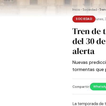
Inicio
›
Sociedad
›
Tren
SOCIEDAD
lunes,
Tren de 
del 30 de
alerta
Nuevas predicci
tormentas que p
WhatsA
Compartir:
La temporada de t