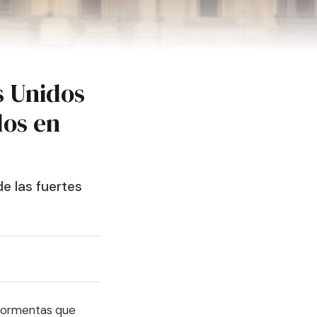
s Unidos
dos en
e las fuertes
 tormentas que