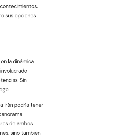
acontecimientos.
ro sus opciones
 en la dinámica
 involucrado
tencias. Sin
ego.
a Irán podría tener
n panorama
itares de ambos
ones, sino también