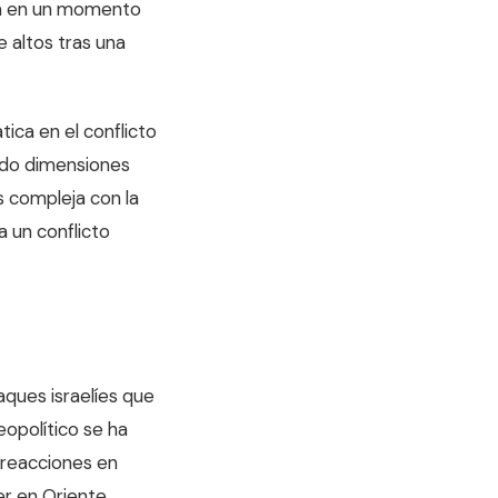
lega en un momento
 altos tras una
ca en el conflicto
rido dimensiones
s compleja con la
a un conflicto
ques israelíes que
eopolítico se ha
 reacciones en
er en Oriente