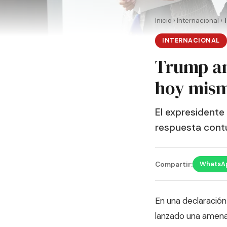
Inicio
›
Internacional
›
INTERNACIONAL
Trump am
hoy mis
El expresidente 
respuesta cont
WhatsA
Compartir:
En una declaración
lanzado una amena