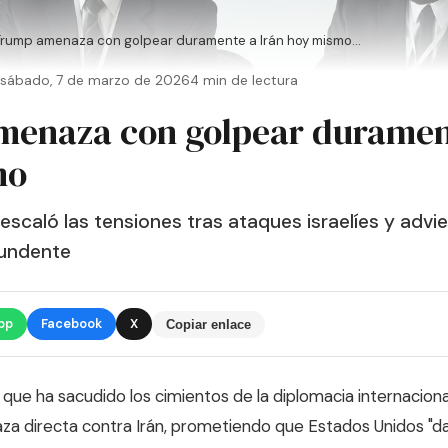
Trump amenaza con golpear duramente a Irán hoy mismo...
sábado, 7 de marzo de 2026
4 min de lectura
enaza con golpear durament
mo
escaló las tensiones tras ataques israelíes y advi
undente
pp
Facebook
X
Copiar enlace
 que ha sacudido los cimientos de la diplomacia internacion
za directa contra Irán, prometiendo que Estados Unidos "d