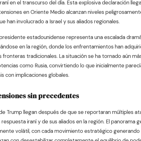
iraní en el transcurso del día. Esta explosiva declaración l
s tensiones en Oriente Medio alcanzan niveles peligrosamente
e han involucrado a Israel y sus aliados regionales.
presidente estadounidense representa una escalada dramáti
lándose en la región, donde los enfrentamientos han adqui
s fronteras tradicionales. La situación se ha tornado aún má
otencias como Rusia, convirtiendo lo que inicialmente parecí
sis con implicaciones globales.
ensiones sin precedentes
de Trump llegan después de que se reportaran múltiples ata
a respuesta iraní y de sus aliados en la región. El panorama g
ente volátil, con cada movimiento estratégico generando
an con desestabilizar completamente el equilibrio de pod