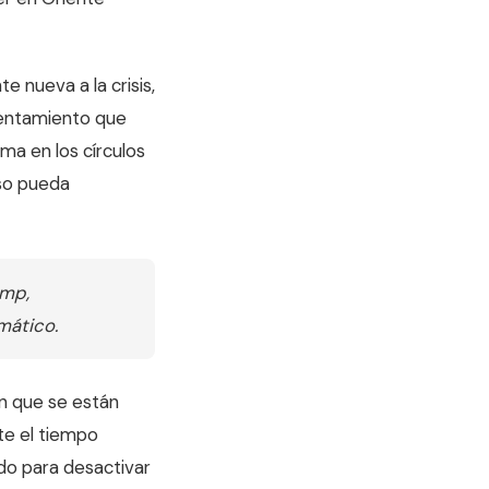
 nueva a la crisis,
rentamiento que
rma en los círculos
lso pueda
ump,
mático.
on que se están
te el tiempo
do para desactivar