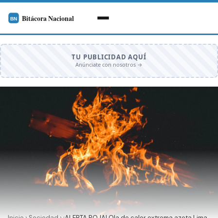
TU PUBLICIDAD AQUÍ
Anúnciate con nosotros →
Inicio
›
Sociedad
›
¡ALERTA ROJA! Ola de calor extrema azota Lima