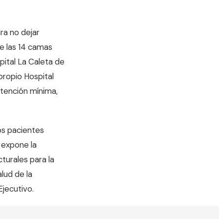
ra no dejar
de las 14 camas
pital La Caleta de
propio Hospital
tención mínima,
os pacientes
 expone la
cturales para la
lud de la
Ejecutivo
.