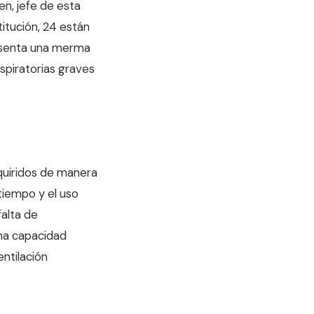
en, jefe de esta
itución, 24 están
resenta una merma
spiratorias graves
dquiridos de manera
tiempo y el uso
falta de
una capacidad
entilación