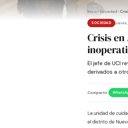
Inicio
›
Sociedad
›
Cris
SOCIEDAD
jueves
Crisis en
inoperati
El jefe de UCI r
derivados a otro
WhatsA
Compartir:
La unidad de cuida
el distrito de Nue