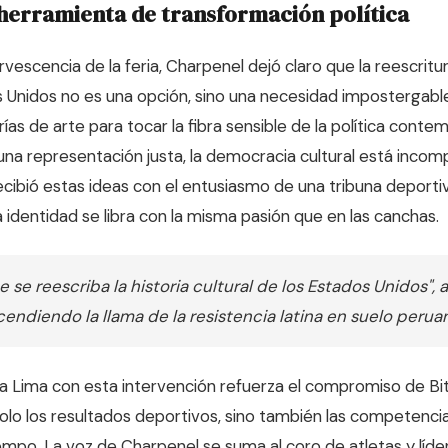
herramienta de transformación política
vescencia de la feria, Charpenel dejó claro que la reescritura
s Unidos no es una opción, sino una necesidad impostergabl
rías de arte para tocar la fibra sensible de la política cont
una representación justa, la democracia cultural está incomp
ecibió estas ideas con el entusiasmo de una tribuna deport
la identidad se libra con la misma pasión que en las canchas.
 se reescriba la historia cultural de los Estados Unidos", 
endiendo la llama de la resistencia latina en suelo perua
ta Lima con esta intervención refuerza el compromiso de Bi
solo los resultados deportivos, sino también las competencia
empo. La voz de Charpenel se suma al coro de atletas y líde