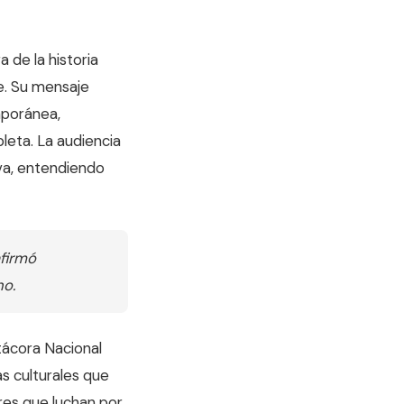
 de la historia
e. Su mensaje
emporánea,
leta. La audiencia
iva, entendiendo
afirmó
no.
tácora Nacional
s culturales que
res que luchan por