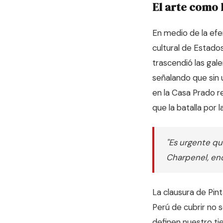
El arte como 
En medio de la efer
cultural de Estado
trascendió las gale
señalando que sin 
en la Casa Prado r
que la batalla por 
"Es urgente que
Charpenel, enc
La clausura de Pin
Perú de cubrir no 
definen nuestro ti