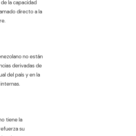
 de la capacidad
amado directo a la
re.
venezolano no están
encias derivadas de
al del país y en la
internas.
no tiene la
refuerza su