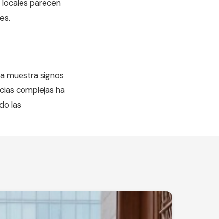
s locales parecen
es.
na muestra signos
ncias complejas ha
do las