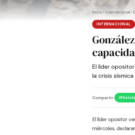
Inicio
›
Internacional
›
INTERNACIONAL
González
capacida
El líder oposit
la crisis sísmica
WhatsA
Compartir:
El líder opositor
miércoles, declara