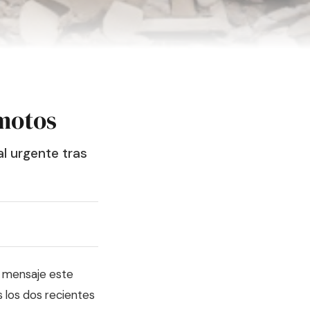
emotos
l urgente tras
e mensaje este
s los dos recientes