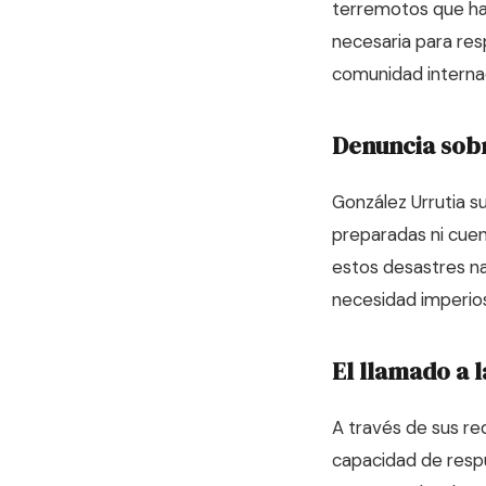
terremotos que han
necesaria para re
comunidad internac
Denuncia sobr
González Urrutia s
preparadas ni cuen
estos desastres nat
necesidad imperios
El llamado a 
A través de sus red
capacidad de resp