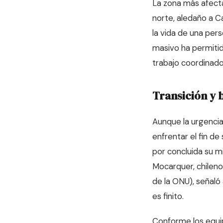
La zona más afecta
norte, aledaño a Ca
la vida de una per
masivo ha permitid
trabajo coordinad
Transición y b
Aunque la urgencia
enfrentar el fin d
por concluida su mi
Mocarquer, chileno
de la ONU), señaló
es finito.
Conforme los equip