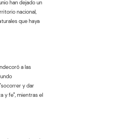
unio han dejado un
itorio nacional,
aturales que haya
ndecoró a las
ofundo
"socorrer y dar
a y fe", mientras el