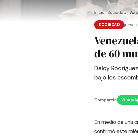
Inicio
›
Sociedad
›
Vene
SOCIEDAD
jueves,
Venezuel
de 60 mu
Delcy Rodríguez
bajo los escomb
WhatsA
Compartir:
En medio de una cr
confirmó este miér