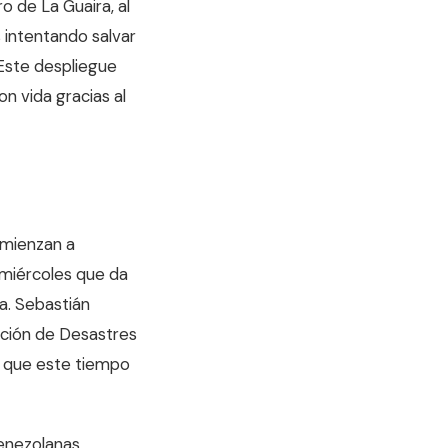
o de La Guaira, al
s intentando salvar
 Este despliegue
n vida gracias al
omienzan a
 miércoles que da
da. Sebastián
ación de Desastres
ó que este tiempo
venezolanas