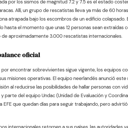
da por los sismos de magnitud 7.2 y 7.5 es el estado coster
racas. Allí, un grupo de rescatistas lleva ya más de 60 hora
sona atrapada bajo los escombros de un edificio colapsado.
o hasta el momento que unas 12 personas sean extraídas co
o de aproximadamente 3.000 rescatistas internacionales.
alance oficial
 por encontrar sobrevivientes sigue vigente, los equipos c
e sus misiones operativas. El equipo neerlandés anunció este
sión al reducirse las posibilidades de hallar personas con vi
 y parte del equipo Undac (Unidad de Evaluación y Coordin
 a EFE que quedan días para seguir trabajando, pero advirti
os internacionales retornen a sus países, las autoridades 