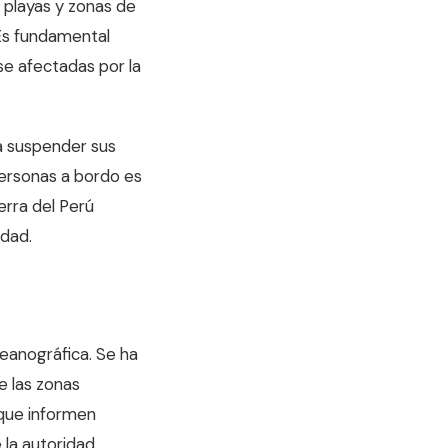
 playas y zonas de
 Es fundamental
e afectadas por la
 a suspender sus
personas a bordo es
erra del Perú
idad.
eanográfica. Se ha
e las zonas
 que informen
 la autoridad