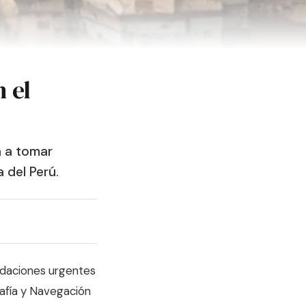
n el
a a tomar
 del Perú.
endaciones urgentes
rafía y Navegación