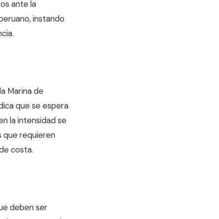
os ante la
l peruano, instando
cia.
la Marina de
ndica que se espera
ien la intensidad se
s que requieren
de costa.
que deben ser