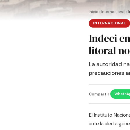
Inicio
›
Internacional
›
I
INTERNACIONAL
Indeci em
litoral n
La autoridad na
precauciones an
WhatsA
Compartir:
El Instituto Nacio
ante la alerta gen