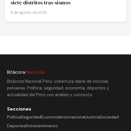
siete distritos tras sismos
8 de agosto de 2026
Bitácora
Nacional
Bitácora Nacional Perú: cobertura diaria de noticias
peruanas. Política, seguridad, economía, deportes y
actualidad del Perú con análisis y contexto.
Secciones
Política
Seguridad
Economía
Internacional
Justicia
Sociedad
Deportes
Entretenimiento